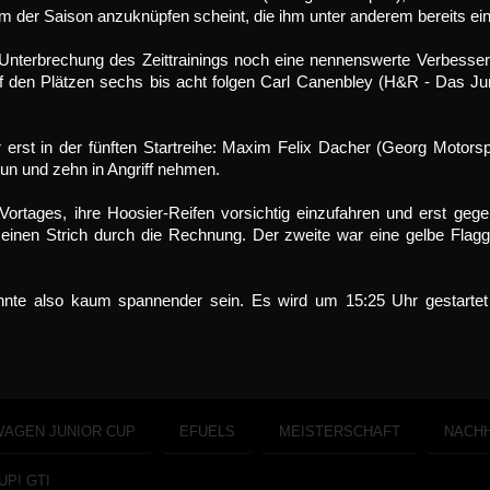
orm der Saison anzuknüpfen scheint, die ihm unter anderem bereits ei
r Unterbrechung des Zeittrainings noch eine nennenswerte Verbesser
 den Plätzen sechs bis acht folgen Carl Canenbley (H&R - Das Jun
r erst in der fünften Startreihe: Maxim Felix Dacher (Georg Motor
n und zehn in Angriff nehmen.
rtages, ihre Hoosier-Reifen vorsichtig einzufahren und erst gege
einen Strich durch die Rechnung. Der zweite war eine gelbe Flagg
nnte also kaum spannender sein. Es wird um 15:25 Uhr gestarte
AGEN JUNIOR CUP
EFUELS
MEISTERSCHAFT
NACHH
UP! GTI