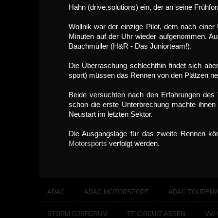
Hahn (drive.solutions) ein, der an seine Frühf
Wollnik war der einzige Pilot, dem nach eine
Minuten auf der Uhr wieder aufgenommen. Auf
Bauchmüller (H&R - Das Juniorteam!).
Die Überraschung schlechthin findet sich abe
sport) müssen das Rennen von den Plätzen neu
Beide versuchten nach den Erfahrungen des Vo
schon die erste Unterbrechung machte ihnen 
Neustart im letzten Sektor.
Die Ausgangslage für das zweite Rennen kö
Motorsports
verfolgt werden.
ADAC
ADAC MOTORSPORT
ADAC TOURENW
STORM GJERDRUM
TT CIRCUIT ASSEN
VW 