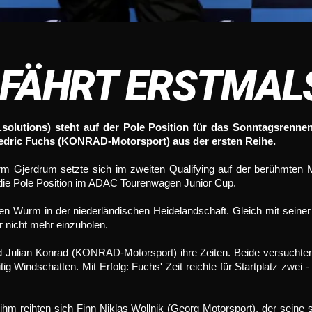
FÄHRT ERSTMALS
solutions) steht auf der Pole Position für das Sonntagsrennen
edric Fuchs (KONRAD-Motorsport) aus der ersten Reihe.
rm Gjerdrum setzte sich im zweiten Qualifying auf der berühmten M
die Pole Position im ADAC Tourenwagen Junior Cup.
n Wurm in der niederländischen Heidelandschaft. Gleich mit seiner
r nicht mehr einzuholen.
 und Julian Konrad (KONRAD-Motorsport) ihre Zeiten. Beide versuch
 Windschatten. Mit Erfolg: Fuchs' Zeit reichte für Startplatz zwei -
r ihm reihten sich Finn Niklas Wollnik (Georg Motorsport), der seine