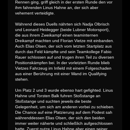
Rennen ging, griff gleich in der ersten Runde den vor
ihm fahrenden Linus Hahne an, der sich aber
vehement verteidigte.
Während dieses Duells nährten sich Nadja Olbrisch
und Leonard Heidegger (beide Lubner Motorsport),
die aus ihrem Zweikampf einen teaminternen
Dreikampf machten und Florian Vietze mit einbanden.
Auch Elias Olsen, der sich vom letzten Startplatz aus
durch das Feld kämpfte und sein Teamkollege Fabio
Rauer schlossen auf und trugen ihren Teil zu diversen
Positionskämpfen bei. In der vorletzten Runde blieb
Vietzes Fahrzeug im Infield mit einem Folgeschaden
aus einer Berührung mit einer Wand im Qualifying
stehen.
Um Platz 2 und 3 wurde ebenso hart gefighted. Linus
Hahne und Torsten Balk fuhren Stoßstange an
Stoßstange und suchten jeweils die beste
Gelegenheit, um sich am anderen vorbei zu schieben.
Die Chance auf eine Platzierung auf dem Podest sah
währenddessen Elias Olsen, der sich den beiden
immer weiter näherte und schließlich aufgeschlossen
hatte. Zuerst nutze Linus Hahne aber einen seiner