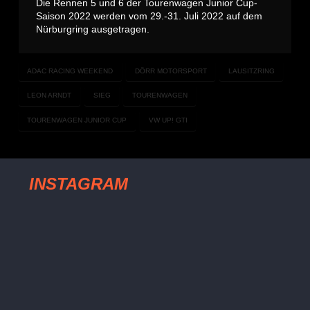
Die Rennen 5 und 6 der Tourenwagen Junior Cup-
Saison 2022 werden vom 29.-31. Juli 2022 auf dem
Nürburgring ausgetragen.
ADAC RACING WEEKEND
DÖRR MOTORSPORT
LAUSITZRING
LEON ARNDT
SIEG
TOURENWAGEN
TOURENWAGEN JUNIOR CUP
VW UP! GTI
INSTAGRAM