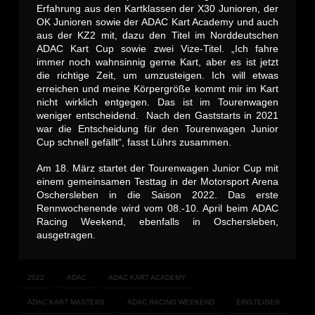
Erfahrung aus den Kartklassen der X30 Junioren, der
OK Junioren sowie der ADAC Kart Academy und auch
aus der KZ2 mit, dazu den Titel im Norddeutschen
ADAC Kart Cup sowie zwei Vize-Titel. „Ich fahre
immer noch wahnsinnig gerne Kart, aber es ist jetzt
die richtige Zeit, um umzusteigen. Ich will etwas
erreichen und meine Körpergröße kommt mir im Kart
nicht wirklich entgegen. Das ist im Tourenwagen
weniger entscheidend. Nach den Gaststarts in 2021
war die Entscheidung für den Tourenwagen Junior
Cup schnell gefällt“, fasst Lührs zusammen.
Am 18. März startet der Tourenwagen Junior Cup mit
einem gemeinsamen Testtag in der Motorsport Arena
Oschersleben in die Saison 2022. Das erste
Rennwochenende wird vom 08.-10. April beim ADAC
Racing Weekend, ebenfalls in Oschersleben,
ausgetragen.
2022
ADAC
ADAC KART ACADEMY
ADAC KART MASTERS
ADAC RACING WEEKEND
EINSTEIGER