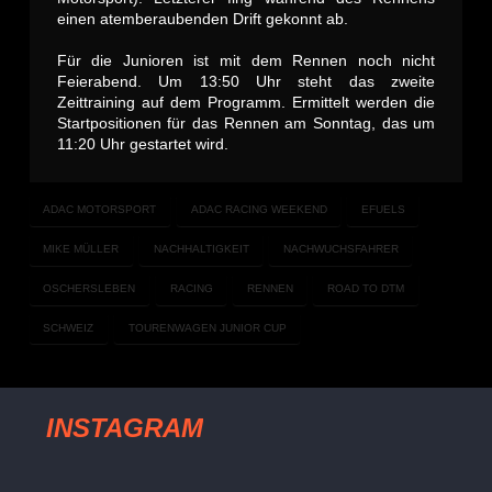
einen atemberaubenden Drift gekonnt ab.
Für die Junioren ist mit dem Rennen noch nicht
Feierabend. Um 13:50 Uhr steht das zweite
Zeittraining auf dem Programm. Ermittelt werden die
Startpositionen für das Rennen am Sonntag, das um
11:20 Uhr gestartet wird.
ADAC MOTORSPORT
ADAC RACING WEEKEND
EFUELS
MIKE MÜLLER
NACHHALTIGKEIT
NACHWUCHSFAHRER
OSCHERSLEBEN
RACING
RENNEN
ROAD TO DTM
SCHWEIZ
TOURENWAGEN JUNIOR CUP
INSTAGRAM