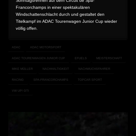
Sonntagsrennen auf dem Circuit de Spa-
Francorchamps in einer spektakulären
Windschattenschlacht durch und gestaltet den
Titelkampf im ADAC Tourenwagen Junior Cup wieder
völlig offen.
ADAC
ADAC MOTORSPORT
ADAC TOURENWAGEN JUNIOR CUP
EFUELS
MEISTERSCHAFT
MIKE MÜLLER
NACHHALTIGKEIT
NACHWUCHSFAHRER
RACING
SPA-FRANCORCHAMPS
TOPCAR SPORT
VW UP! GTI