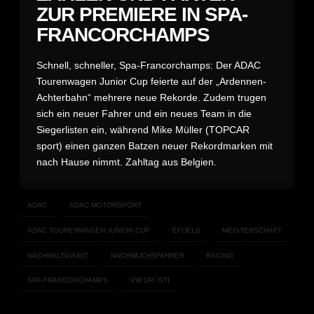
ZUR PREMIERE IN SPA-
FRANCORCHAMPS
Schnell, schneller, Spa-Francorchamps: Der ADAC
Tourenwagen Junior Cup feierte auf der „Ardennen-
Achterbahn“ mehrere neue Rekorde. Zudem trugen
sich ein neuer Fahrer und ein neues Team in die
Siegerlisten ein, während Mike Müller (TOPCAR
sport) einen ganzen Batzen neuer Rekordmarken mit
nach Hause nimmt. Zahltag aus Belgien.
ADAC
ADAC MOTORSPORT
ADAC TOURENWAGEN JUNIOR CUP
EFUELS
MEISTERSCHAFT
NACHHALTIGKEIT
NACHWUCHSFAHRER
RACING
SPA-FRANCORCHAMPS
VW UP! GTI