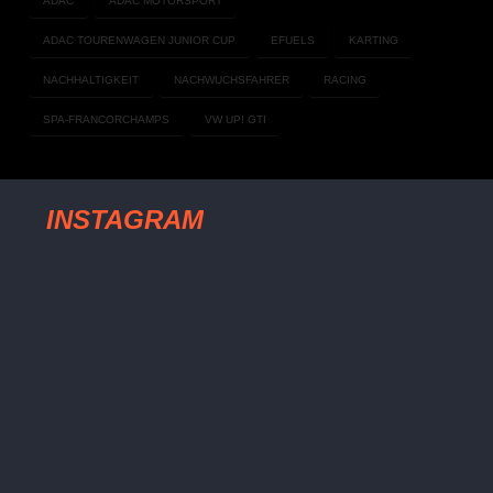
ADAC
ADAC MOTORSPORT
ADAC TOURENWAGEN JUNIOR CUP
EFUELS
KARTING
NACHHALTIGKEIT
NACHWUCHSFAHRER
RACING
SPA-FRANCORCHAMPS
VW UP! GTI
INSTAGRAM