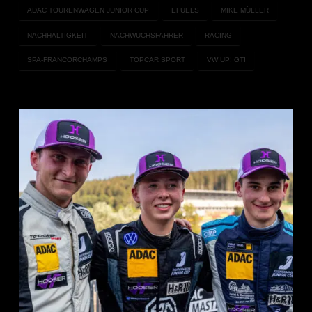
ADAC TOURENWAGEN JUNIOR CUP
EFUELS
MIKE MÜLLER
NACHHALTIGKEIT
NACHWUCHSFAHRER
RACING
SPA-FRANCORCHAMPS
TOPCAR SPORT
VW UP! GTI