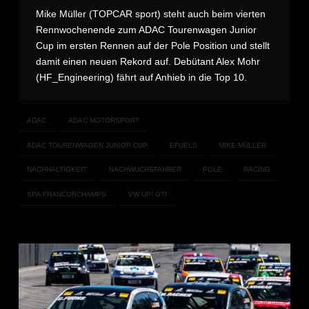
Mike Müller (TOPCAR sport) steht auch beim vierten
Rennwochenende zum ADAC Tourenwagen Junior
Cup im ersten Rennen auf der Pole Position und stellt
damit einen neuen Rekord auf. Debütant Alex Mohr
(HF_Engineering) fährt auf Anhieb in die Top 10.
ADAC
ADAC MOTORSPORT
ADAC TOURENWAGEN JUNIOR CUP
EFUELS
MIKE MÜLLER
NACHHALTIGKEIT
NACHWUCHSFAHRER
POLE
RACING
SPA-FRANCORCHAMPS
VW UP! GTI