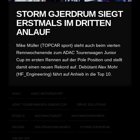
STORM GJERDRUM SIEGT
ERSTMALS IM DRITTEN
ANLAUF
Mike Müller (TOPCAR sport) steht auch beim vierten
Rennwochenende zum ADAC Tourenwagen Junior
Cup im ersten Rennen auf der Pole Position und stellt
damit einen neuen Rekord auf. Debütant Alex Mohr
(HF_Engineering) fährt auf Anhieb in die Top 10.
ADAC
ADAC MOTORSPORT
ADAC TOURENWAGEN JUNIOR CUP
DRIVE SOLUTIONS
EFUELS
NACHHALTIGKEIT
NACHWUCHSFAHRER
RACING
SPA-FRANCORCHAMPS
STORM GJERDRUM
VW UP! GTI