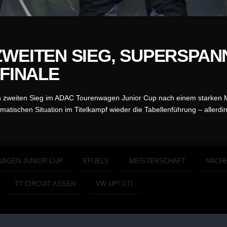
ZWEITEN SIEG, SUPERSPA
 FINALE
inen zweiten Sieg im ADAC Tourenwagen Junior Cup nach einem stark
matischen Situation im Titelkampf wieder die Tabellenführung – allerdi
AGEN JUNIOR CUP
EFUELS
MEISTERSCHAFT
NACHH
TT CIRCUIT ASSEN
VW UP! GTI