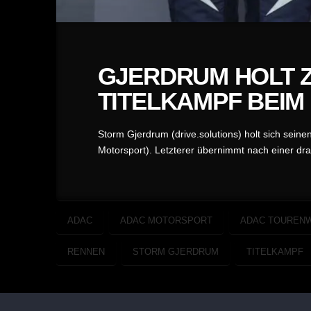
GJERDRUM HOLT 
TITELKAMPF BEIM
Storm Gjerdrum (drive.solutions) holt sich se
Motorsport). Letzterer übernimmt nach einer dra
ADAC
ADAC MOTORSPORT
ADAC TOURENW
RENNEN
STORM GJERDRUM
TITELKAMPF