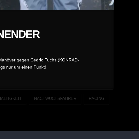
NNENDER
en Manöver gegen Cedric Fuchs (KONRAD-
ngs nur um einen Punkt!
ALTIGKEIT
NACHWUCHSFAHRER
RACING