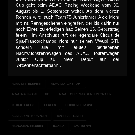
Cup geht beim ADAC Racing Weekend vom 30.
August bis 1. September weiter. Ab dem vierten
Rennen wird auch Team75-Juniorfahrer Alex Mohr
mit ins Renngeschehen eingreifen, der bis dahin nur
noch Eines zu erledigen hat: Seinen 15. Geburtstag
feiern. Im Anschluss ruft der legendäre Circuit de
Spa-Francorchamps nicht nur seinen VWup! GTI,
sondern alle mit eFuels betriebenen
Nachwuchsrennwagen des ADAC Tourenwagen
Junior Cup zu ihrem Debüt auf der
"Ardennenachterbahn".
ADAC MITTELRHEIN
ADAC MOTORSPORT
ADAC RACING WEEKEND
ADAC TOURENWAGEN JUNIOR CUP
CEDRIC FUCHS
EFUELS
HOCKENHEIMRING
KONRAD MOTORSPORT
NACHHALTIGKEIT
NACHWUCHSFAHRER
RACING
VW UP! GTI