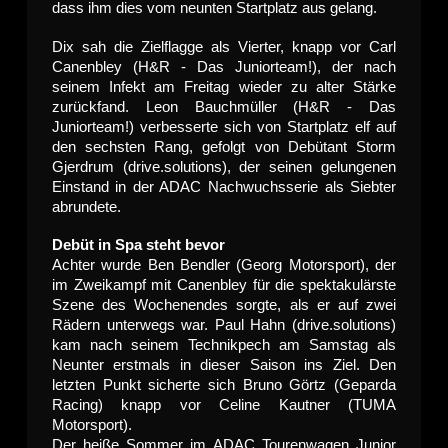
dass ihm dies vom neunten Startplatz aus gelang.
Dix sah die Zielflagge als Vierter, knapp vor Carl
Canenbley (H&R - Das Juniorteam!), der nach
seinem Infekt am Freitag wieder zu alter Stärke
zurückfand. Leon Bauchmüller (H&R - Das
Juniorteam!) verbesserte sich von Startplatz elf auf
den sechsten Rang, gefolgt von Debütant Storm
Gjerdrum (drive.solutions), der seinen gelungenen
Einstand in der ADAC Nachwuchsserie als Siebter
abrundete.
Debüt in Spa steht bevor
Achter wurde Ben Bendler (Georg Motorsport), der
im Zweikampf mit Canenbley für die spektakulärste
Szene des Wochenendes sorgte, als er auf zwei
Rädern unterwegs war. Paul Hahn (drive.solutions)
kam nach seinem Technikpech am Samstag als
Neunter erstmals in dieser Saison ins Ziel. Den
letzten Punkt sicherte sich Bruno Görtz (Geparda
Racing) knapp vor Celine Kautner (TUMA
Motorsport).
Der heiße Sommer im ADAC Tourenwagen Junior