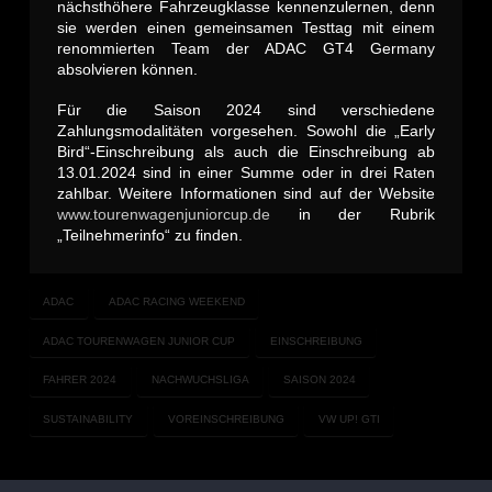
nächsthöhere Fahrzeugklasse kennenzulernen, denn
sie werden einen gemeinsamen Testtag mit einem
renommierten Team der ADAC GT4 Germany
absolvieren können.
Für die Saison 2024 sind verschiedene
Zahlungsmodalitäten vorgesehen. Sowohl die „Early
Bird“-Einschreibung als auch die Einschreibung ab
13.01.2024 sind in einer Summe oder in drei Raten
zahlbar. Weitere Informationen sind auf der Website
www.tourenwagenjuniorcup.de
in der Rubrik
„Teilnehmerinfo“ zu finden.
ADAC
ADAC RACING WEEKEND
ADAC TOURENWAGEN JUNIOR CUP
EINSCHREIBUNG
FAHRER 2024
NACHWUCHSLIGA
SAISON 2024
SUSTAINABILITY
VOREINSCHREIBUNG
VW UP! GTI