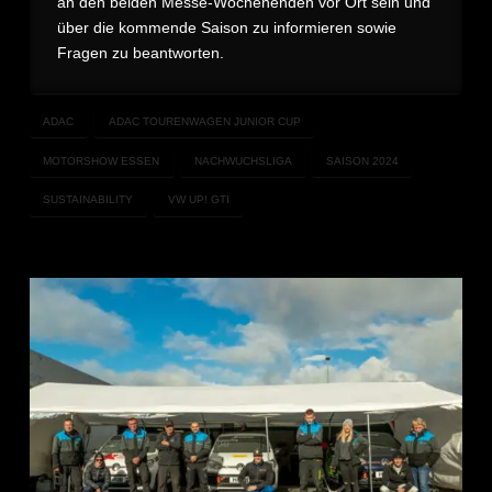
an den beiden Messe-Wochenenden vor Ort sein und
über die kommende Saison zu informieren sowie
Fragen zu beantworten.
ADAC
ADAC TOURENWAGEN JUNIOR CUP
MOTORSHOW ESSEN
NACHWUCHSLIGA
SAISON 2024
SUSTAINABILITY
VW UP! GTI