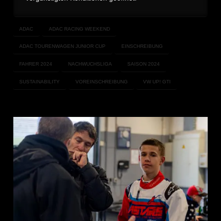
ADAC
ADAC RACING WEEKEND
ADAC TOURENWAGEN JUNIOR CUP
EINSCHREIBUNG
FAHRER 2024
NACHWUCHSLIGA
SAISON 2024
SUSTAINABILITY
VOREINSCHREIBUNG
VW UP! GTI