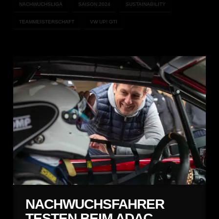
NACHWUCHSLIGA
SAISON 2024
SUSTAINABILITY
TEAMMEISTERSCHAFT
VW UP! GTI
NACHWUCHSFAHRER
TESTEN BEIM ADAC