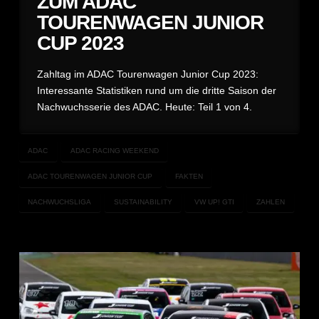
ZUM ADAC
TOURENWAGEN JUNIOR
CUP 2023
Zahltag im ADAC Tourenwagen Junior Cup 2023:
Interessante Statistiken rund um die dritte Saison der
Nachwuchsserie des ADAC. Heute: Teil 1 von 4.
ADAC
ADAC RACING WEEKEND
ADAC TOURENWAGEN JUNIOR CUP
FAKTEN
NACHWUCHSLIGA
SUSTAINABILITY
VW UP! GTI
ZAHLEN