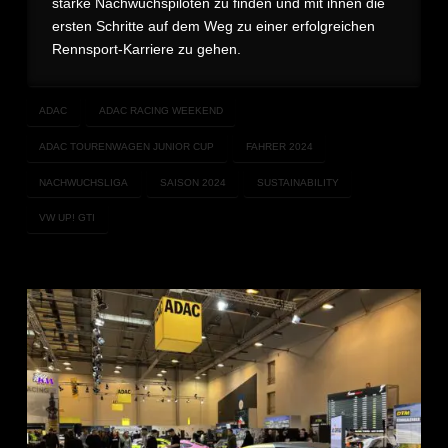
starke Nachwuchspiloten zu finden und mit ihnen die
ersten Schritte auf dem Weg zu einer erfolgreichen
Rennsport-Karriere zu gehen.
ADAC
ADAC RACING WEEKEND
ADAC TOURENWAGEN JUNIOR CUP
FAHRER 2024
NACHWUCHSLIGA
SAISON 2024
SUSTAINABILITY
VW UP! GTI