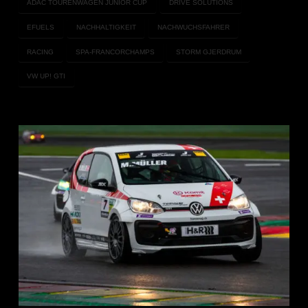
ADAC TOURENWAGEN JUNIOR CUP
DRIVE SOLUTIONS
EFUELS
NACHHALTIGKEIT
NACHWUCHSFAHRER
RACING
SPA-FRANCORCHAMPS
STORM GJERDRUM
VW UP! GTI