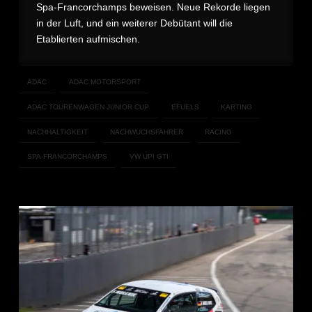
Spa-Francorchamps beweisen. Neue Rekorde liegen
in der Luft, und ein weiterer Debütant will die
Etablierten aufmischen.
ADAC
ADAC MOTORSPORT
ADAC TOURENWAGEN JUNIOR CUP
EFUELS
KARTING
NACHHALTIGKEIT
NACHWUCHSFAHRER
RACING
SPA-FRANCORCHAMPS
VW UP! GTI