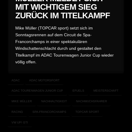
MIT WICHTIGEM SIEG
ZURÜCK IM TITELKAMPF
Mike Müller (TOPCAR sport) setzt sich im
Sonntagsrennen auf dem Circuit de Spa-
Francorchamps in einer spektakulären
Windschattenschlacht durch und gestaltet den
Titelkampf im ADAC Tourenwagen Junior Cup wieder
völlig offen.
ADAC
ADAC MOTORSPORT
ADAC TOURENWAGEN JUNIOR CUP
EFUELS
MEISTERSCHAFT
MIKE MÜLLER
NACHHALTIGKEIT
NACHWUCHSFAHRER
RACING
SPA-FRANCORCHAMPS
TOPCAR SPORT
VW UP! GTI