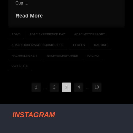
Cup …
Read More
ADAC
ADAC EXPERIENCE DAY
ADAC MOTORSPORT
ADAC TOURENWAGEN JUNIOR CUP
EFUELS
KARTING
NACHHALTIGKEIT
NACHWUCHSFAHRER
RACING
VW UP! GTI
1
...
2
3
4
...
10
INSTAGRAM