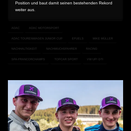
Position und baut damit seinen bestehenden Rekord
weiter aus.
ADAC
ADAC MOTORSPORT
ADAC TOURENWAGEN JUNIOR CUP
EFUELS
MIKE MÜLLER
NACHHALTIGKEIT
NACHWUCHSFAHRER
RACING
SPA-FRANCORCHAMPS
TOPCAR SPORT
VW UP! GTI