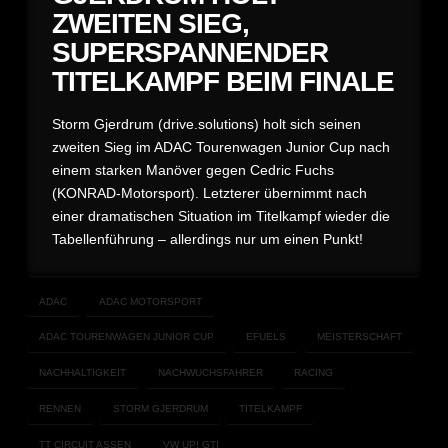
ZWEITEN SIEG,
SUPERSPANNENDER
TITELKAMPF BEIM FINALE
Storm Gjerdrum (drive.solutions) holt sich seinen
zweiten Sieg im ADAC Tourenwagen Junior Cup nach
einem starken Manöver gegen Cedric Fuchs
(KONRAD-Motorsport). Letzterer übernimmt nach
einer dramatischen Situation im Titelkampf wieder die
Tabellenführung – allerdings nur um einen Punkt!
ADAC
ADAC MOTORSPORT
ADAC TOURENWAGEN JUNIOR CUP
EFUELS
MEISTERSCHAFT
NACHHALTIGKEIT
NACHWUCHSFAHRER
RACING
RENNEN
STORM GJERDRUM
TITELKAMPF
TT CIRCUIT ASSEN
VW UP! GTI