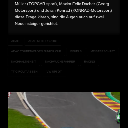
Müller (TOPCAR sport), Maxim Felix Dacher (Georg
Motorsport) und Julian Konrad (KONRAD-Motorsport)
diese Frage klären, sind die Augen auch auf zwei
Neueinsteiger gerichtet.
ADAC
ADAC MOTORSPORT
ADAC TOURENWAGEN JUNIOR CUP
EFUELS
MEISTERSCHAFT
NACHHALTIGKEIT
NACHWUCHSFAHRER
RACING
TT CIRCUIT ASSEN
VW UP! GTI