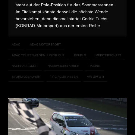
steht auf der Pole-Position für das Sonntagsrennen.
Im Titelkampf könnte derweil die nächste Wende
bevorstehen, denn diesmal startet Cedric Fuchs
(KONRAD-Motorsport) aus der ersten Reihe.
ADAC
ADAC MOTORSPORT
ADAC TOURENWAGEN JUNIOR CUP
EFUELS
MEISTERSCHAFT
NACHHALTIGKEIT
NACHWUCHSFAHRER
RACING
STORM GJERDRUM
TT CIRCUIT ASSEN
VW UP! GTI