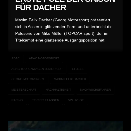
FÜR DACHER
Maxim Felix Dacher (Georg Motorsport) präsentiert
sich in Assen in glänzender Form und unterbricht die
Poleserie von Mike Müller (TOPCAR sport), der im
Titelkampf eine glänzende Ausgangsposition hat.
ADAC
ADAC MOTORSPORT
ADAC TOURENWAGEN JUNIOR CUP
EFUELS
GEORG MOTORSPORT
MAXIM FELIX DACHER
MEISTERSCHAFT
NACHHALTIGKEIT
NACHWUCHSFAHRER
RACING
TT CIRCUIT ASSEN
VW UP! GTI