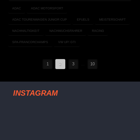
ADAC
ADAC MOTORSPORT
ADAC TOURENWAGEN JUNIOR CUP
EFUELS
MEISTERSCHAFT
NACHHALTIGKEIT
NACHWUCHSFAHRER
RACING
SPA-FRANCORCHAMPS
VW UP! GTI
1
2
3
...
10
INSTAGRAM