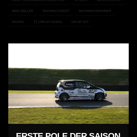
MIKE MÜLLER
NACHHALTIGKEIT
NACHWUCHSFAHRER
RACING
TT CIRCUIT ASSEN
VW UP! GTI
ERSTE POLE DER SAISON