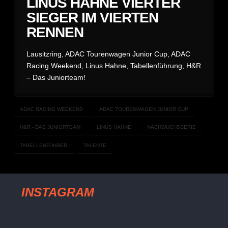
LINUS HAHNE VIERTER
SIEGER IM VIERTEN
RENNEN
Lausitzring, ADAC Tourenwagen Junior Cup, ADAC
Racing Weekend, Linus Hahne, Tabellenführung, H&R
– Das Juniorteam!
ADAC RACING WEEKEND
ADAC TOURENWAGEN JUNIOR CUP
H&R - DAS JUNIORTEAM
LINUS HAHNE
NACHWUCHSSERIE
TABELLENFÜHRER
TALENTE
INSTAGRAM