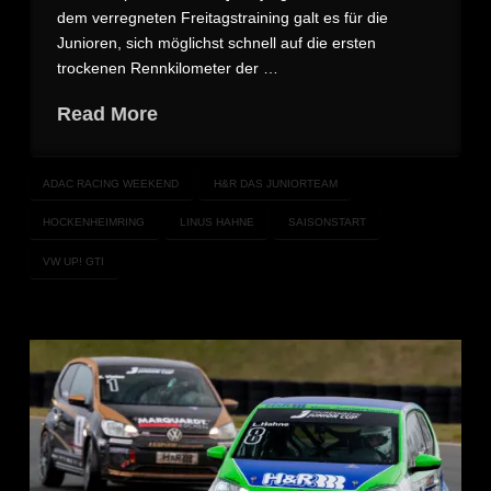
dem verregneten Freitagstraining galt es für die
Junioren, sich möglichst schnell auf die ersten
trockenen Rennkilometer der …
Read More
ADAC RACING WEEKEND
H&R DAS JUNIORTEAM
HOCKENHEIMRING
LINUS HAHNE
SAISONSTART
VW UP! GTI