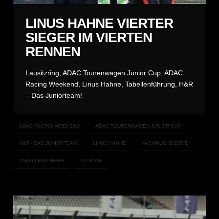
LINUS HAHNE VIERTER
SIEGER IM VIERTEN
RENNEN
Lausitzring, ADAC Tourenwagen Junior Cup, ADAC
Racing Weekend, Linus Hahne, Tabellenführung, H&R
– Das Juniorteam!
ADAC RACING WEEKEND
ADAC TOURENWAGEN JUNIOR CUP
H&R - DAS JUNIORTEAM
LINUS HAHNE
NACHWUCHSSERIE
TABELLENFÜHRER
TALENTE