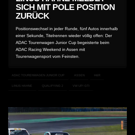
SICH MIT POLE POSITION
ZURÜCK
Positionswechsel in jeder Runde, fünf Autos innerhalb
einer Sekunde, Titelrennen wieder völlig offen: Der
ADAC Tourenwagen Junior Cup begeisterte beim
ADAC Racing Weekend in Assen mit
Tourenwagensport vom Feinsten.
ADAC TOURENWAGEN JUNIOR CUP
ASSEN
H&R
LINUS HAHNE
QUALIFYING 2
VW UP! GTI