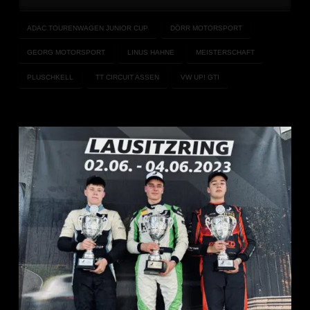
ADAC TOURENWAGEN JUNIOR CUP
DÖRR MOTORSPORT
GEORG MOTORSPORT
LINUS HAHNE
MEISTERSCHAFT
PLUSCHKELL
TT CIRCUIT ASSEN
VW UP! GTI