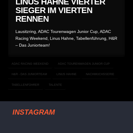
LINUS HAHNE VIERTER
SIEGER IM VIERTEN
RENNEN
Lausitzring, ADAC Tourenwagen Junior Cup, ADAC
Racing Weekend, Linus Hahne, Tabellenführung, H&R
– Das Juniorteam!
ADAC RACING WEEKEND
ADAC TOURENWAGEN JUNIOR CUP
H&R - DAS JUNIORTEAM
LINUS HAHNE
NACHWUCHSSERIE
TABELLENFÜHRER
TALENTE
INSTAGRAM