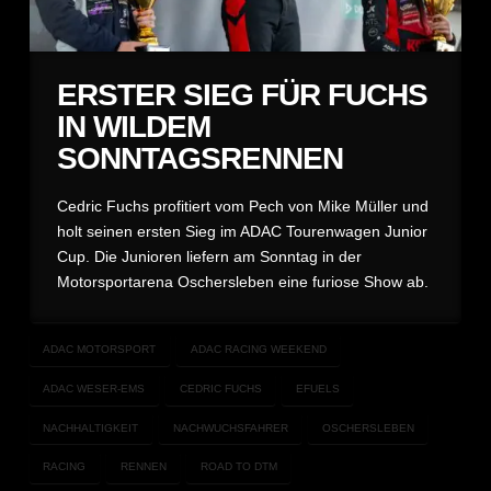
ERSTER SIEG FÜR FUCHS
IN WILDEM
SONNTAGSRENNEN
Cedric Fuchs profitiert vom Pech von Mike Müller und
holt seinen ersten Sieg im ADAC Tourenwagen Junior
Cup. Die Junioren liefern am Sonntag in der
Motorsportarena Oschersleben eine furiose Show ab.
ADAC MOTORSPORT
ADAC RACING WEEKEND
ADAC WESER-EMS
CEDRIC FUCHS
EFUELS
NACHHALTIGKEIT
NACHWUCHSFAHRER
OSCHERSLEBEN
RACING
RENNEN
ROAD TO DTM