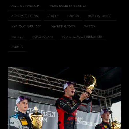
ADAC MOTORSPORT
ADAC RACING WEEKEND
ADAC WESER-EMS
EFUELS
FAKTEN
NACHHALTIGKEIT
NACHWUCHSFAHRER
OSCHERSLEBEN
RACING
RENNEN
ROAD TO DTM
TOURENWAGEN JUNIOR CUP
ZAHLEN