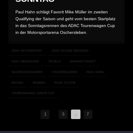
Paul Hahn schlägt Favorit Mike Müller im zweiten
Qualifying der Saison und geht vom besten Startplatz
in das Sonntagsrennen des ADAC Tourenwagen Cup
in der Motorsportarena Oschersleben.
ADAC MOTORSPORT
ADAC RACING WEEKEND
ADAC WESER-EMS
EFUELS
NACHHALTIGKEIT
NACHWUCHSFAHRER
OSCHERSLEBEN
PAUL HAHN
RACING
RENNEN
ROAD TO DTM
TOURENWAGEN JUNIOR CUP
1
...
5
6
7