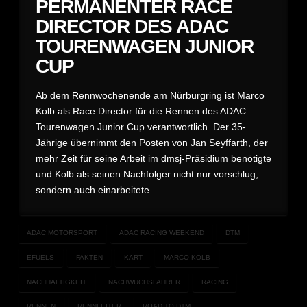
PERMANENTER RACE
DIRECTOR DES ADAC
TOURENWAGEN JUNIOR
CUP
Ab dem Rennwochenende am Nürburgring ist Marco
Kolb als Race Director für die Rennen des ADAC
Tourenwagen Junior Cup verantwortlich. Der 35-
Jährige übernimmt den Posten von Jan Seyffarth, der
mehr Zeit für seine Arbeit im dmsj-Präsidium benötigte
und Kolb als seinen Nachfolger nicht nur vorschlug,
sondern auch einarbeitete.
ADAC MOTORSPORT
ADAC RACING WEEKEND
DTM
EFUELS
FAKTEN
KART
MARCO KOLB
NACHHALTIGKEIT
NACHWUCHSFAHRER
RACING
RENNEN
RENNLEITER
ROAD TO DTM