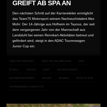
GREIFT AB SPA AN
Den nächsten Schritt auf der Karriereleiter ermöglicht
das Team75 Motorsport seinem Nachwuchstalent Alex
Mohr: Der 14-Jährige aus Hofheim im Taunus, der seit
dem vergangenen Jahr von der Mannschaft aus
Landstuhl bei seinen Rennkart-Aktivitäten betreut und
gefördert wird, steigt in den ADAC Tourenwagen
Junior Cup ein.
ADAC MOTORSPORT
ADAC RACING WEEKEND
DKM
EFUELS
FAKTEN
KART
NACHHALTIGKEIT
NACHWUCHSFAHRER
RACING
RENNEN
ROAD TO DTM
TOURENWAGEN JUNIOR CUP