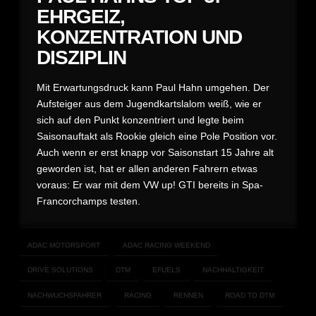
EHRGEIZ,
KONZENTRATION UND
DISZIPLIN
Mit Erwartungsdruck kann Paul Hahn umgehen. Der
Aufsteiger aus dem Jugendkartslalom weiß, wie er
sich auf den Punkt konzentriert und legte beim
Saisonauftakt als Rookie gleich eine Pole Position vor.
Auch wenn er erst knapp vor Saisonstart 15 Jahre alt
geworden ist, hat er allen anderen Fahrern etwas
voraus: Er war mit dem VW up! GTI bereits in Spa-
Francorchamps testen.
ADAC MOTORSPORT
ADAC RACING WEEKEND
DRIVE SOLUTIONS
DTM
EFUELS
NACHHALTIGKEIT
NACHWUCHSFAHRER
RACING
RENNEN
ROAD TO DTM