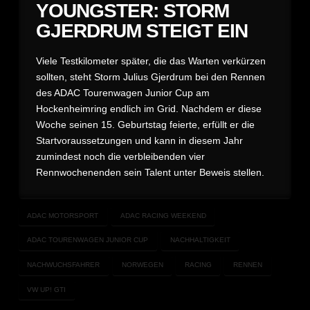
YOUNGSTER: STORM
GJERDRUM STEIGT EIN
Viele Testkilometer später, die das Warten verkürzen
sollten, steht Storm Julius Gjerdrum bei den Rennen
des ADAC Tourenwagen Junior Cup am
Hockenheimring endlich im Grid. Nachdem er diese
Woche seinen 15. Geburtstag feierte, erfüllt er die
Startvoraussetzungen und kann in diesem Jahr
zumindest noch die verbleibenden vier
Rennwochenenden sein Talent unter Beweis stellen.
ADAC MOTORSPORT
ADAC RACING WEEKEND
ADAC TOURENWAGEN JUNIOR CUP
NACHHALTIGKEIT
NACHWUCHSFAHRER
NORWEGEN
RACING
RENNEN
VW UP! GTI