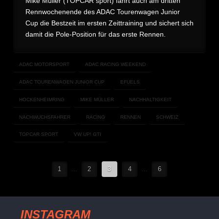
Mike Müller (TOPCAR sport) fährt auch am dritten
Rennwochenende des ADAC Tourenwagen Junior
Cup die Bestzeit im ersten Zeittraining und sichert sich
damit die Pole-Position für das erste Rennen.
ADAC MOTORSPORT
ADAC RACING WEEKEND
ADAC TOURENWAGEN JUNIOR CUP
EFUELS
HOCKENHEIMRING
MIKE MÜLLER
NACHHALTIGKEIT
NACHWUCHSFAHRER
RACING
RENNEN
SCHWEIZ
TOPCAR SPORT
VW UP! GTI
1
...
2
3
4
...
6
INSTAGRAM