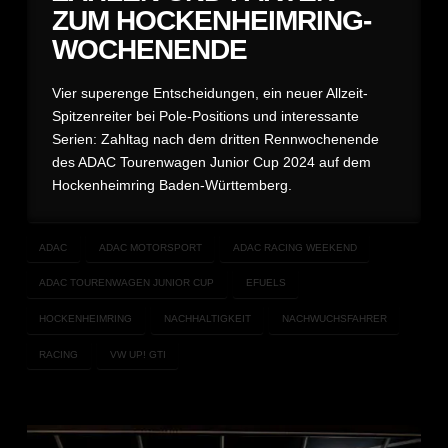
ZUM HOCKENHEIMRING-
WOCHENENDE
Vier superenge Entscheidungen, ein neuer Allzeit-
Spitzenreiter bei Pole-Positions und interessante
Serien: Zahltag nach dem dritten Rennwochenende
des ADAC Tourenwagen Junior Cup 2024 auf dem
Hockenheimring Baden-Württemberg.
ADAC
ADAC MOTORSPORT
ADAC RACING WEEKEND
ADAC TOURENWAGEN JUNIOR CUP
EFUELS
HOCKENHEIMRING
NACHHALTIGKEIT
NACHWUCHSFAHRER
RACING
VW UP! GTI