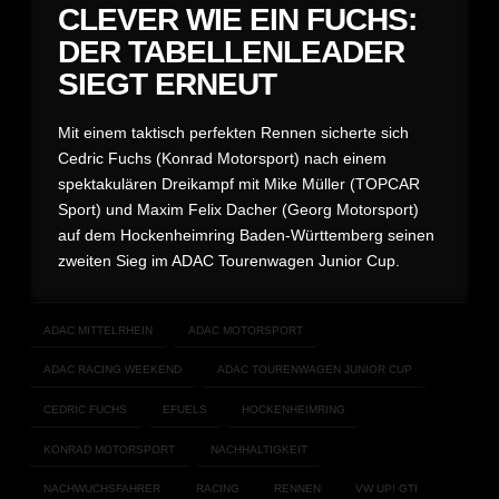
CLEVER WIE EIN FUCHS:
DER TABELLENLEADER
SIEGT ERNEUT
Mit einem taktisch perfekten Rennen sicherte sich
Cedric Fuchs (Konrad Motorsport) nach einem
spektakulären Dreikampf mit Mike Müller (TOPCAR
Sport) und Maxim Felix Dacher (Georg Motorsport)
auf dem Hockenheimring Baden-Württemberg seinen
zweiten Sieg im ADAC Tourenwagen Junior Cup.
ADAC MITTELRHEIN
ADAC MOTORSPORT
ADAC RACING WEEKEND
ADAC TOURENWAGEN JUNIOR CUP
CEDRIC FUCHS
EFUELS
HOCKENHEIMRING
KONRAD MOTORSPORT
NACHHALTIGKEIT
NACHWUCHSFAHRER
RACING
RENNEN
VW UP! GTI