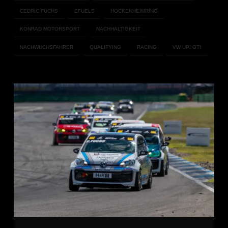
CEDRIC FUCHS
EFUELS
HOCKENHEIMRING
KONRAD MOTORSPORT
NACHHALTIGKEIT
NACHWUCHSFAHRER
QUALIFYING
RACING
VW UP! GTI