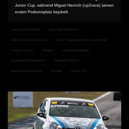
Junior Cup, während Miguel Henrich (up2race) seinen
ersten Podiumsplatz bejubelt.
ADAC MITTELRHEIN
ADAC MOTORSPORT
ADAC RACING WEEKEND
ADAC TOURENWAGEN JUNIOR CUP
CEDRIC FUCHS
EFUELS
HOCKENHEIMRING
KONRAD MOTORSPORT
NACHHALTIGKEIT
NACHWUCHSFAHRER
RACING
VW UP! GTI