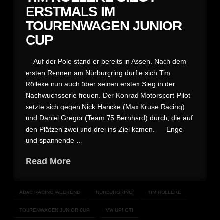
ERSTMALS IM
TOURENWAGEN JUNIOR
CUP
Auf der Pole stand er bereits in Assen. Nach dem
ersten Rennen am Nürburgring durfte sich Tim
Rölleke nun auch über seinen ersten Sieg in der
Nachwuchsserie freuen. Der Konrad Motorsport-Pilot
setzte sich gegen Nick Hancke (Max Kruse Racing)
und Daniel Gregor (Team 75 Bernhard) durch, die auf
den Plätzen zwei und drei ins Ziel kamen. Enge
und spannende …
Read More
ADAC RACING WEEKEND
NÜRBURGRING
TIM RÖLLEKE
TOURENWAGEN JUNIOR CUP
VW UP! GTI