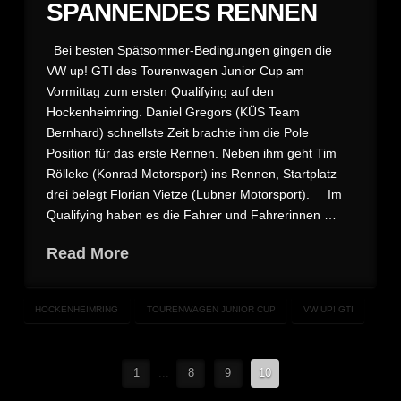
SPANNENDES RENNEN
Bei besten Spätsommer-Bedingungen gingen die
VW up! GTI des Tourenwagen Junior Cup am
Vormittag zum ersten Qualifying auf den
Hockenheimring. Daniel Gregors (KÜS Team
Bernhard) schnellste Zeit brachte ihm die Pole
Position für das erste Rennen. Neben ihm geht Tim
Rölleke (Konrad Motorsport) ins Rennen, Startplatz
drei belegt Florian Vietze (Lubner Motorsport). Im
Qualifying haben es die Fahrer und Fahrerinnen …
Read More
HOCKENHEIMRING
TOURENWAGEN JUNIOR CUP
VW UP! GTI
1
...
8
9
10