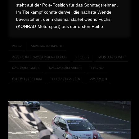
steht auf der Pole-Position für das Sonntagsrennen.
Im Titelkampf könnte derweil die nächste Wende
bevorstehen, denn diesmal startet Cedric Fuchs
(KONRAD-Motorsport) aus der ersten Reihe.
ADAC
ADAC MOTORSPORT
ADAC TOURENWAGEN JUNIOR CUP
EFUELS
MEISTERSCHAFT
NACHHALTIGKEIT
NACHWUCHSFAHRER
RACING
STORM GJERDRUM
TT CIRCUIT ASSEN
VW UP! GTI