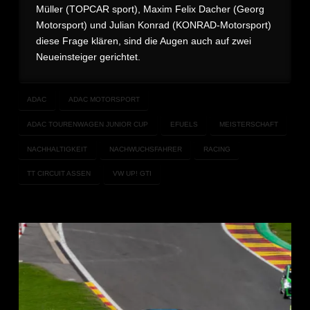
Müller (TOPCAR sport), Maxim Felix Dacher (Georg
Motorsport) und Julian Konrad (KONRAD-Motorsport)
diese Frage klären, sind die Augen auch auf zwei
Neueinsteiger gerichtet.
ADAC
ADAC MOTORSPORT
ADAC TOURENWAGEN JUNIOR CUP
EFUELS
MEISTERSCHAFT
NACHHALTIGKEIT
NACHWUCHSFAHRER
RACING
TT CIRCUIT ASSEN
VW UP! GTI