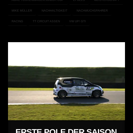
MIKE MÜLLER
NACHHALTIGKEIT
NACHWUCHSFAHRER
RACING
TT CIRCUIT ASSEN
VW UP! GTI
ERSTE POLE DER SAISON