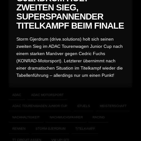
ZWEITEN SIEG,
SUPERSPANNENDER
TITELKAMPF BEIM FINALE
Storm Gjerdrum (drive.solutions) holt sich seinen
zweiten Sieg im ADAC Tourenwagen Junior Cup nach
einem starken Manöver gegen Cedric Fuchs
(KONRAD-Motorsport). Letzterer übernimmt nach
einer dramatischen Situation im Titelkampf wieder die
Tabellenführung – allerdings nur um einen Punkt!
ADAC
ADAC MOTORSPORT
ADAC TOURENWAGEN JUNIOR CUP
EFUELS
MEISTERSCHAFT
NACHHALTIGKEIT
NACHWUCHSFAHRER
RACING
RENNEN
STORM GJERDRUM
TITELKAMPF
TT CIRCUIT ASSEN
VW UP! GTI