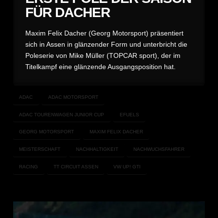
FÜR DACHER
Maxim Felix Dacher (Georg Motorsport) präsentiert
sich in Assen in glänzender Form und unterbricht die
Poleserie von Mike Müller (TOPCAR sport), der im
Titelkampf eine glänzende Ausgangsposition hat.
ADAC
ADAC MOTORSPORT
ADAC TOURENWAGEN JUNIOR CUP
EFUELS
GEORG MOTORSPORT
MAXIM FELIX DACHER
MEISTERSCHAFT
NACHHALTIGKEIT
NACHWUCHSFAHRER
RACING
TT CIRCUIT ASSEN
VW UP! GTI