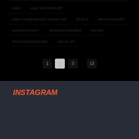
ADAC
ADAC MOTORSPORT
ADAC TOURENWAGEN JUNIOR CUP
EFUELS
MEISTERSCHAFT
NACHHALTIGKEIT
NACHWUCHSFAHRER
RACING
SPA-FRANCORCHAMPS
VW UP! GTI
1
2
3
...
13
INSTAGRAM